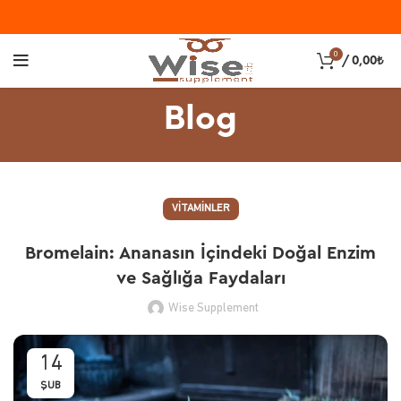
0
/
0,00
₺
Blog
VITAMINLER
Bromelain: Ananasın İçindeki Doğal Enzim
ve Sağlığa Faydaları
Wise Supplement
14
ŞUB