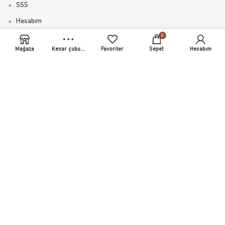
SSS
Hesabım
0
Mağaza
Kenar çubuğu
Favoriler
Sepet
Hesabım
KATEGORILER
Aksesuarlar
Bitkisel Ürünler
Glukozamin
Kolajen
Paketler
Seriler
Vitamin & Mineral
SÖZLEŞMELER