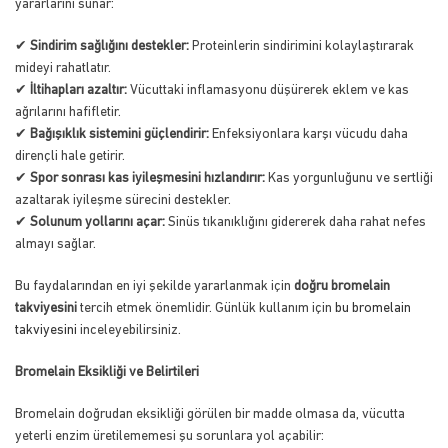
yararlarını sunar:
✔
Sindirim sağlığını destekler:
Proteinlerin sindirimini kolaylaştırarak
mideyi rahatlatır.
✔
İltihapları azaltır:
Vücuttaki inflamasyonu düşürerek eklem ve kas
ağrılarını hafifletir.
✔
Bağışıklık sistemini güçlendirir:
Enfeksiyonlara karşı vücudu daha
dirençli hale getirir.
✔
Spor sonrası kas iyileşmesini hızlandırır:
Kas yorgunluğunu ve sertliği
azaltarak iyileşme sürecini destekler.
✔
Solunum yollarını açar:
Sinüs tıkanıklığını gidererek daha rahat nefes
almayı sağlar.
Bu faydalarından en iyi şekilde yararlanmak için
doğru bromelain
takviyesini
tercih etmek önemlidir. Günlük kullanım için
bu bromelain
takviyesini
inceleyebilirsiniz.
Bromelain Eksikliği ve Belirtileri
Bromelain doğrudan eksikliği görülen bir madde olmasa da, vücutta
yeterli enzim üretilememesi şu sorunlara yol açabilir: