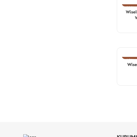
-22%
Wisel
W
-27%
Wise