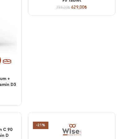
90 Tablet
629,00
₺
799,00
₺
yum +
tamin D3
-21%
n C 90
min D