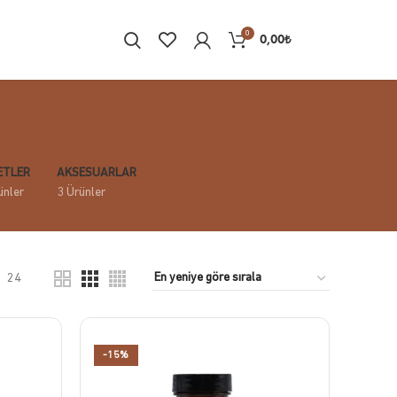
0
0,00
₺
ETLER
AKSESUARLAR
ünler
3 Ürünler
24
-15%