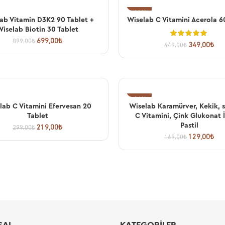
-22%
ab Vitamin D3K2 90 Tablet +
Wiselab C Vitamini Acerola 6
SEPETE EKLE
SEPETE EKLE
iselab Biotin 30 Tablet
699,00
₺
899,00
₺
349,00
₺
449,00
₺
-24%
lab C Vitamini Efervesan 20
Wiselab Karamürver, Kekik, si
SEPETE EKLE
SEPETE EKLE
Tablet
C Vitamini, Çink Glukonat 
Pastil
219,00
₺
299,00
₺
129,00
₺
169,00
₺