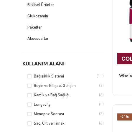
Bitkisel Ürünler
Glukozamin
Paketler
Aksesuarlar
KULLANIM ALANI
Wisela
Bağışıklık Sistemi
(11)
Beyin ve Bilişsel Gelişim
(3)
Kemik ve Bağ Sağlığı
(6)
Longevity
(1)
Menopoz Sonrası
(2)
-21%
Saç, Cilt ve Tırnak
(6)