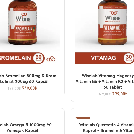
ab Bromelian 500mg & Krom
Wiselab Vitamag Magnez
SEPETE EKLE
SEPETE EKLE
ikolinat 200ug 60 Kapsül
Vitamin B6 + Vitamin K2 + Vi
30 Tablet
549,00
₺
699,00
₺
299,00
₺
349,00
₺
-23%
elab Omega-3 1000mg 90
Wiselab Quercetin & Vitami
SEPETE EKLE
SEPETE EKLE
Yumuşak Kapsül
Kapsül – Bromelin & Vita