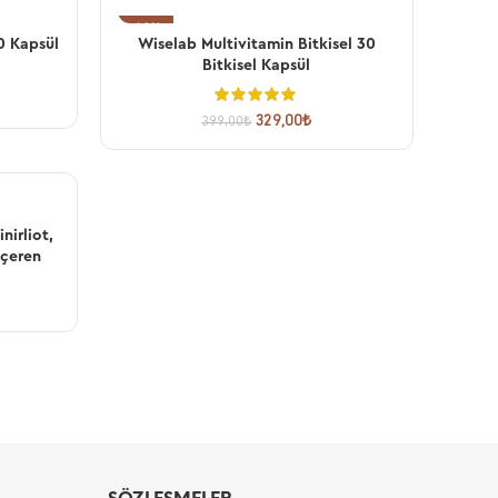
-18%
0 Kapsül
Wiselab Multivitamin Bitkisel 30
SEPETE EKLE
Bitkisel Kapsül
329,00
₺
399,00
₺
nirliot,
İçeren