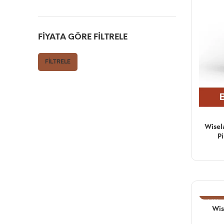
FIYATA GÖRE FILTRELE
FILTRELE
Wisel
P
-16%
Wis