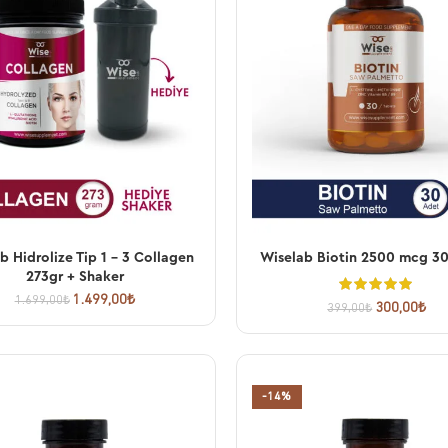
b Hidrolize Tip 1 – 3 Collagen
Wiselab Biotin 2500 mcg 30
SEPETE EKLE
SEPETE EKLE
273gr + Shaker
1.499,00
₺
1.699,00
₺
300,00
₺
399,00
₺
-14%