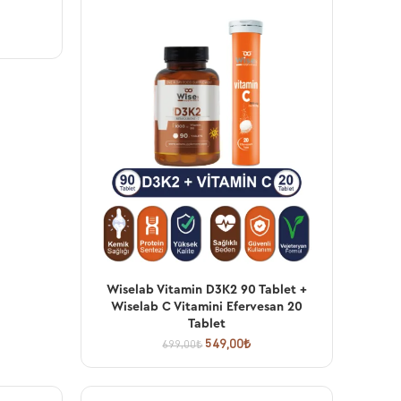
Wiselab Vitamin D3K2 90 Tablet +
SEPETE EKLE
Wiselab C Vitamini Efervesan 20
Tablet
549,00
₺
699,00
₺