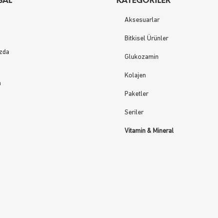
SAL
KATEGORILER
Aksesuarlar
Bitkisel Ürünler
zda
Glukozamin
Kolajen
m
Paketler
Seriler
Vitamin & Mineral