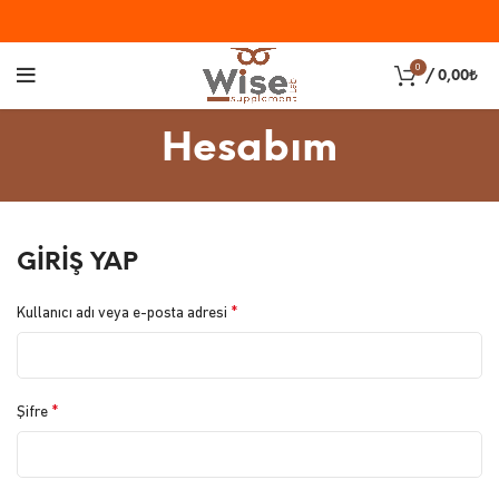
0
/
0,00
₺
Hesabım
GIRIŞ YAP
*
Kullanıcı adı veya e-posta adresi
*
Şifre