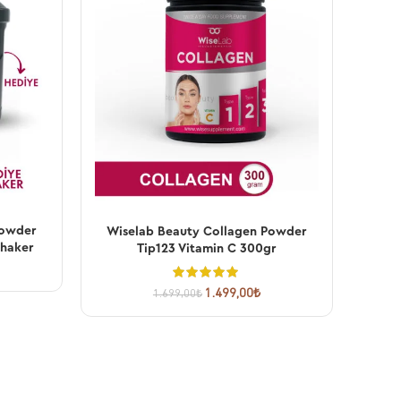
Powder
Wiselab Beauty Collagen Powder
SEPETE EKLE
Shaker
Tip123 Vitamin C 300gr
1.499,00
₺
1.699,00
₺