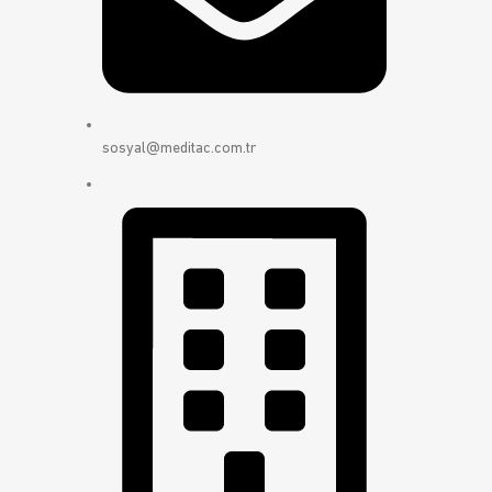
sosyal@meditac.com.tr