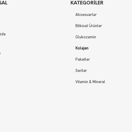
SAL
KATEGORILER
Aksesuarlar
Bitkisel Ürünler
zda
Glukozamin
Kolajen
m
Paketler
Seriler
Vitamin & Mineral