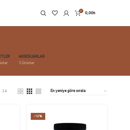
0
0,00
₺
ETLER
AKSESUARLAR
ünler
3 Ürünler
24
-12%