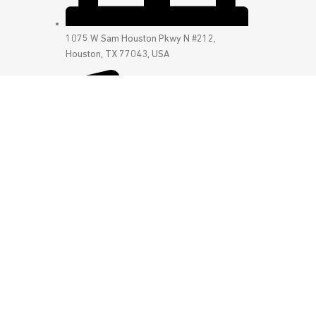
1075 W Sam Houston Pkwy N #212,
Houston, TX 77043, USA
+1 (405) 992-9898