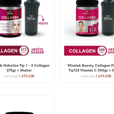
b Hidrolize Tip 1 – 3 Collagen
Wiselab Beauty Collagen 
SEPETE EKLE
SEPETE EKLE
273gr + Shaker
Tip123 Vitamin C 300gr + 
1.499,00
₺
1.699,00
₺
1.699,00
₺
1.899,00
₺