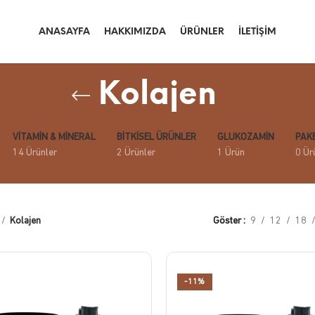
ANASAYFA
HAKKIMIZDA
ÜRÜNLER
İLETIŞIM
Kolajen
VITAMIN & MINERAL
BITKISEL ÜRÜNLER
GLUKOZAMIN
PAK
14 Ürünler
2 Ürünler
1 Ürün
0 Ür
Kolajen
Göster
9
12
18
-11%