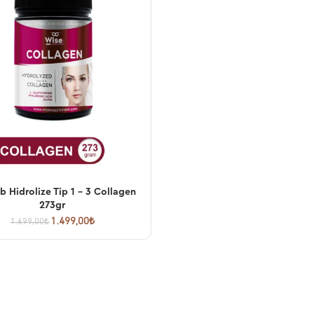
b Hidrolize Tip 1 – 3 Collagen
SEPETE EKLE
273gr
1.499,00
₺
1.699,00
₺